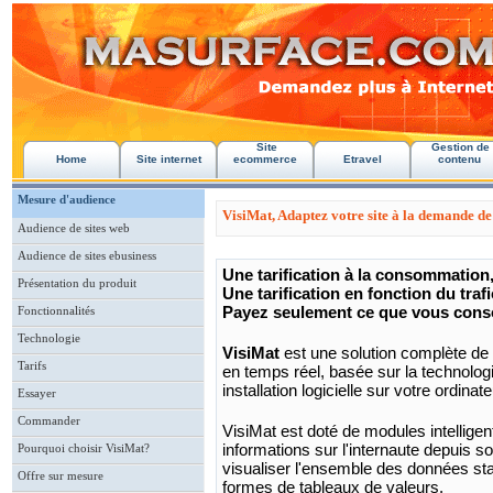
Site
Gestion de
Home
Site internet
ecommerce
Etravel
contenu
Mesure d'audience
VisiMat, Adaptez votre site à la demande de 
Audience de sites web
Audience de sites ebusiness
Une tarification à la consommation
Présentation du produit
Une tarification en fonction du trafi
Payez seulement ce que vous co
Fonctionnalités
Technologie
VisiMat
est une solution complète de m
Tarifs
en temps réel, basée sur la technolog
installation logicielle sur votre ordina
Essayer
Commander
VisiMat est doté de modules intellige
informations sur l'internaute depuis son
Pourquoi choisir VisiMat?
visualiser l'ensemble des données st
Offre sur mesure
formes de tableaux de valeurs.